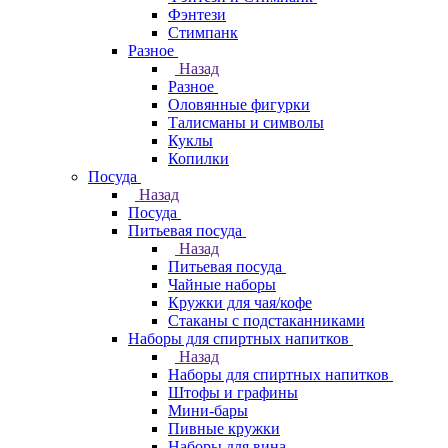
Фэнтези
Стимпанк
Разное
Назад
Разное
Оловянные фигурки
Талисманы и символы
Куклы
Копилки
Посуда
Назад
Посуда
Питьевая посуда
Назад
Питьевая посуда
Чайные наборы
Кружки для чая/кофе
Стаканы с подстаканниками
Наборы для спиртных напитков
Назад
Наборы для спиртных напитков
Штофы и графины
Мини-бары
Пивные кружки
Наборы для вина