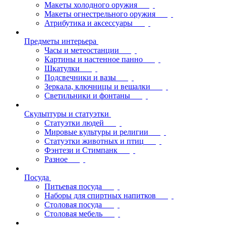
Макеты холодного оружия
Макеты огнестрельного оружия
Атрибутика и аксессуары
Предметы интерьера
Часы и метеостанции
Картины и настенное панно
Шкатулки
Подсвечники и вазы
Зеркала, ключницы и вешалки
Светильники и фонтаны
Скульптуры и статуэтки
Статуэтки людей
Мировые культуры и религии
Статуэтки животных и птиц
Фэнтези и Стимпанк
Разное
Посуда
Питьевая посуда
Наборы для спиртных напитков
Столовая посуда
Столовая мебель