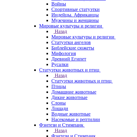
Войны
Спортивные статуэтки
Индейцы. Африканцы
Мужчины и женщины
Мировые культуры и религии
Назад
Мировые культуры и религии
Статуэтки ангелов
Библейские сюжеты
Мифология
Древний Египет
Русалки
Статуэтки животных и птиц
Назад
Статуэтки животных и птиц
Птицы
Домашние животные
Дикие животные
Слоны
Лошади
Водные животные
Насекомые и рептилии
Фэнтези и Стимпанк
Назад
Фэнтези и Стимпанк