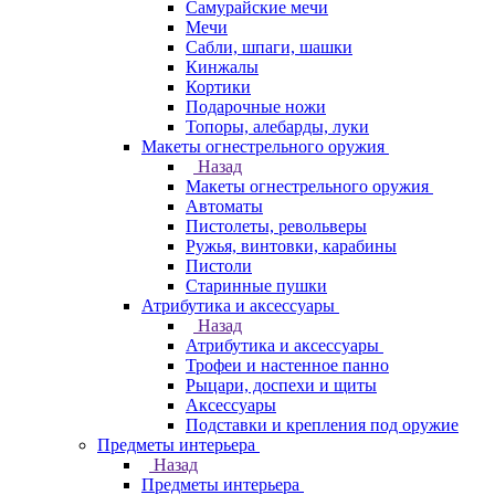
Самурайские мечи
Мечи
Сабли, шпаги, шашки
Кинжалы
Кортики
Подарочные ножи
Топоры, алебарды, луки
Макеты огнестрельного оружия
Назад
Макеты огнестрельного оружия
Автоматы
Пистолеты, револьверы
Ружья, винтовки, карабины
Пистоли
Старинные пушки
Атрибутика и аксессуары
Назад
Атрибутика и аксессуары
Трофеи и настенное панно
Рыцари, доспехи и щиты
Аксессуары
Подставки и крепления под оружие
Предметы интерьера
Назад
Предметы интерьера