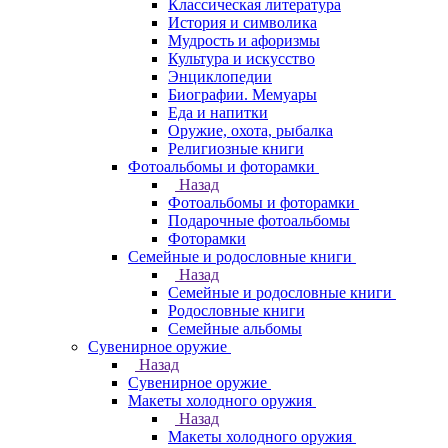
Классическая литература
История и символика
Мудрость и афоризмы
Культура и искусство
Энциклопедии
Биографии. Мемуары
Еда и напитки
Оружие, охота, рыбалка
Религиозные книги
Фотоальбомы и фоторамки
Назад
Фотоальбомы и фоторамки
Подарочные фотоальбомы
Фоторамки
Семейные и родословные книги
Назад
Семейные и родословные книги
Родословные книги
Семейные альбомы
Сувенирное оружие
Назад
Сувенирное оружие
Макеты холодного оружия
Назад
Макеты холодного оружия