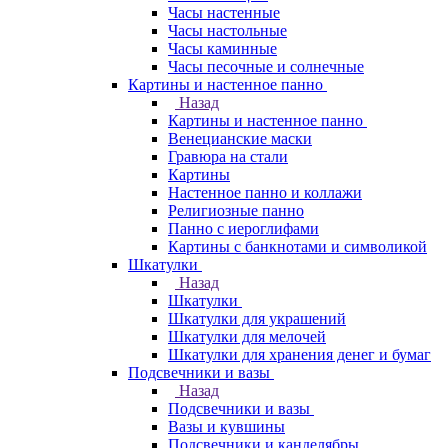
Часы настенные
Часы настольные
Часы каминные
Часы песочные и солнечные
Картины и настенное панно
Назад
Картины и настенное панно
Венецианские маски
Гравюра на стали
Картины
Настенное панно и коллажи
Религиозные панно
Панно с иероглифами
Картины с банкнотами и символикой
Шкатулки
Назад
Шкатулки
Шкатулки для украшений
Шкатулки для мелочей
Шкатулки для хранения денег и бумаг
Подсвечники и вазы
Назад
Подсвечники и вазы
Вазы и кувшины
Подсвечники и канделябры