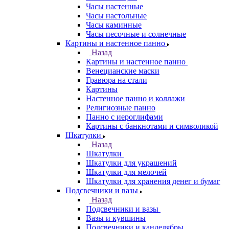
Часы настенные
Часы настольные
Часы каминные
Часы песочные и солнечные
Картины и настенное панно
Назад
Картины и настенное панно
Венецианские маски
Гравюра на стали
Картины
Настенное панно и коллажи
Религиозные панно
Панно с иероглифами
Картины с банкнотами и символикой
Шкатулки
Назад
Шкатулки
Шкатулки для украшений
Шкатулки для мелочей
Шкатулки для хранения денег и бумаг
Подсвечники и вазы
Назад
Подсвечники и вазы
Вазы и кувшины
Подсвечники и канделябры