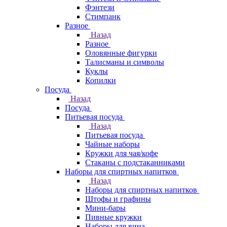
Фэнтези
Стимпанк
Разное
Назад
Разное
Оловянные фигурки
Талисманы и символы
Куклы
Копилки
Посуда
Назад
Посуда
Питьевая посуда
Назад
Питьевая посуда
Чайные наборы
Кружки для чая/кофе
Стаканы с подстаканниками
Наборы для спиртных напитков
Назад
Наборы для спиртных напитков
Штофы и графины
Мини-бары
Пивные кружки
Наборы для вина