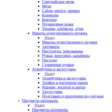
Самурайские мечи
Мечи
Сабли, шпаги, шашки
Кинжалы
Кортики
Подарочные ножи
Топоры, алебарды, луки
Макеты огнестрельного оружия
Назад
Макеты огнестрельного оружия
Автоматы
Пистолеты, револьверы
Ружья, винтовки, карабины
Пистоли
Старинные пушки
Атрибутика и аксессуары
Назад
Атрибутика и аксессуары
Трофеи и настенное панно
Рыцари, доспехи и щиты
Аксессуары
Подставки и крепления под оружие
Предметы интерьера
Назад
Предметы интерьера