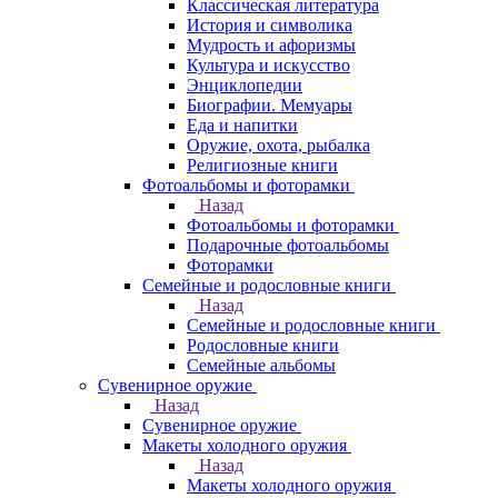
Классическая литература
История и символика
Мудрость и афоризмы
Культура и искусство
Энциклопедии
Биографии. Мемуары
Еда и напитки
Оружие, охота, рыбалка
Религиозные книги
Фотоальбомы и фоторамки
Назад
Фотоальбомы и фоторамки
Подарочные фотоальбомы
Фоторамки
Семейные и родословные книги
Назад
Семейные и родословные книги
Родословные книги
Семейные альбомы
Сувенирное оружие
Назад
Сувенирное оружие
Макеты холодного оружия
Назад
Макеты холодного оружия