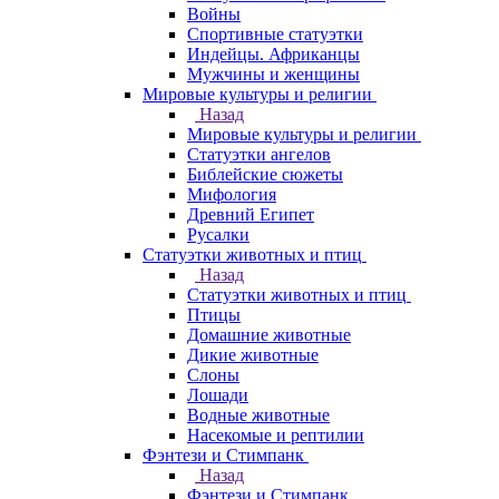
Войны
Спортивные статуэтки
Индейцы. Африканцы
Мужчины и женщины
Мировые культуры и религии
Назад
Мировые культуры и религии
Статуэтки ангелов
Библейские сюжеты
Мифология
Древний Египет
Русалки
Статуэтки животных и птиц
Назад
Статуэтки животных и птиц
Птицы
Домашние животные
Дикие животные
Слоны
Лошади
Водные животные
Насекомые и рептилии
Фэнтези и Стимпанк
Назад
Фэнтези и Стимпанк