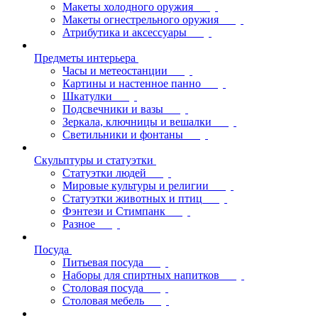
Макеты холодного оружия
Макеты огнестрельного оружия
Атрибутика и аксессуары
Предметы интерьера
Часы и метеостанции
Картины и настенное панно
Шкатулки
Подсвечники и вазы
Зеркала, ключницы и вешалки
Светильники и фонтаны
Скульптуры и статуэтки
Статуэтки людей
Мировые культуры и религии
Статуэтки животных и птиц
Фэнтези и Стимпанк
Разное
Посуда
Питьевая посуда
Наборы для спиртных напитков
Столовая посуда
Столовая мебель