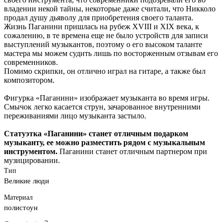
владении некой тайны, некоторые даже считали, что Никколо
продал душу дьяволу для приобретения своего таланта.
Жизнь Паганини пришлась на рубеж XVIII и XIX века, к
сожалению, в те времена еще не было устройств для записи
выступлений музыкантов, поэтому о его высоком таланте
мастера мы можем судить лишь по восторженным отзывам его
современников.
Помимо скрипки, он отлично играл на гитаре, а также был
композитором.
Фигурка «Паганини» изображает музыканта во время игры.
Смычок легко касается струн, зачарованное внутренними
переживаниями лицо музыканта застыло.
Статуэтка «Паганини» станет отличным подарком
музыканту, ее можно разместить рядом с музыкальным
инструментом.
Паганини станет отличным партнером при
музицировании.
Тип
Великие люди
Материал
полистоун