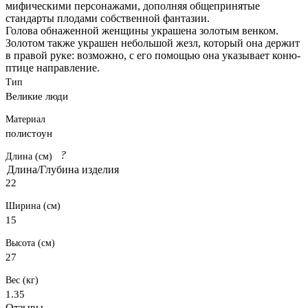
мифическими персонажами, дополняя общепринятые
стандарты плодами собственной фантазии.
Голова обнаженной женщины украшена золотым венком.
Золотом также украшен небольшой жезл, который она держит
в правой руке: возможно, с его помощью она указывает коню-
птице направление.
Тип
Великие люди
Материал
полистоун
?
Длина (см)
Длина/Глубина изделия
22
Ширина (см)
15
Высота (см)
27
Вес (кг)
1.35
Отзывы