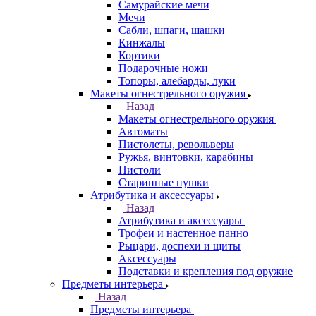
Самурайские мечи
Мечи
Сабли, шпаги, шашки
Кинжалы
Кортики
Подарочные ножи
Топоры, алебарды, луки
Макеты огнестрельного оружия
Назад
Макеты огнестрельного оружия
Автоматы
Пистолеты, револьверы
Ружья, винтовки, карабины
Пистоли
Старинные пушки
Атрибутика и аксессуары
Назад
Атрибутика и аксессуары
Трофеи и настенное панно
Рыцари, доспехи и щиты
Аксессуары
Подставки и крепления под оружие
Предметы интерьера
Назад
Предметы интерьера