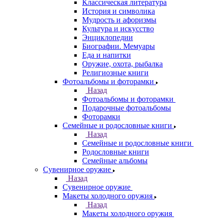
Классическая литература
История и символика
Мудрость и афоризмы
Культура и искусство
Энциклопедии
Биографии. Мемуары
Еда и напитки
Оружие, охота, рыбалка
Религиозные книги
Фотоальбомы и фоторамки
Назад
Фотоальбомы и фоторамки
Подарочные фотоальбомы
Фоторамки
Семейные и родословные книги
Назад
Семейные и родословные книги
Родословные книги
Семейные альбомы
Сувенирное оружие
Назад
Сувенирное оружие
Макеты холодного оружия
Назад
Макеты холодного оружия