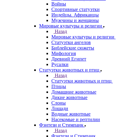
Войны
Спортивные статуэтки
Индейцы. Африканцы
Мужчины и женщины
Мировые культуры и религии
Назад
Мировые культуры и религии
Статуэтки ангелов
Библейские сюжеты
Мифология
Древний Египет
Русалки
Статуэтки животных и птиц
Назад
Статуэтки животных и птиц
Птицы
Домашние животные
Дикие животные
Слоны
Лошади
Водные животные
Насекомые и рептилии
Фэнтези и Стимпанк
Назад
Фэнтези и Стимпанк