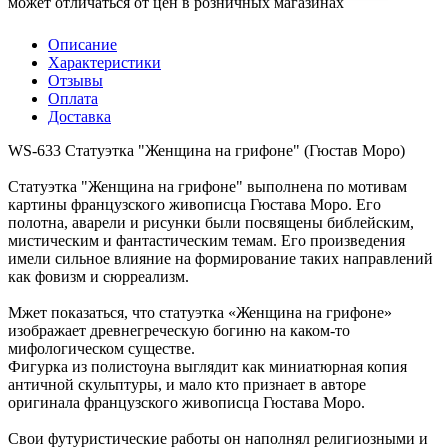
может отличаться от цен в розничных магазинах
Описание
Характеристики
Отзывы
Оплата
Доставка
WS-633 Статуэтка "Женщина на грифоне" (Гюстав Моро)
Статуэтка "Женщина на грифоне" выполнена по мотивам
картины французского живописца Гюстава Моро. Его
полотна, аварели и рисунки были посвящены библейским,
мистическим и фантастическим темам. Его произведения
имели сильное влияние на формирование таких направлений
как фовизм и сюрреализм.
Мжет показаться, что статуэтка «Женщина на грифоне»
изображает древнегреческую богиню на каком-то
мифологическом существе.
Фигурка из полистоуна выглядит как миниатюрная копия
античной скульптуры, и мало кто признает в авторе
оригинала французского живописца Гюстава Моро.
Свои футуристические работы он наполнял религиозными и