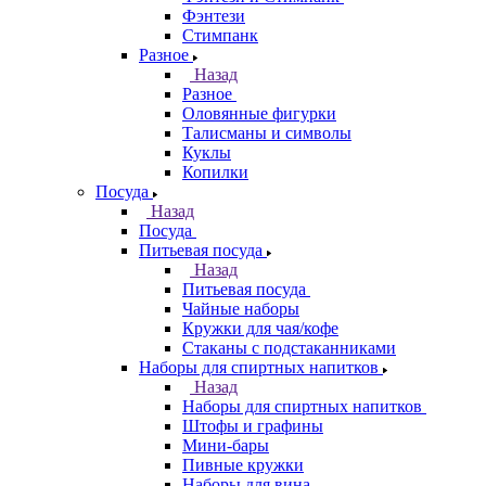
Фэнтези
Стимпанк
Разное
Назад
Разное
Оловянные фигурки
Талисманы и символы
Куклы
Копилки
Посуда
Назад
Посуда
Питьевая посуда
Назад
Питьевая посуда
Чайные наборы
Кружки для чая/кофе
Стаканы с подстаканниками
Наборы для спиртных напитков
Назад
Наборы для спиртных напитков
Штофы и графины
Мини-бары
Пивные кружки
Наборы для вина