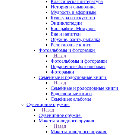
Классическая литература
История и символика
Мудрость и афоризмы
Культура и искусство
Энциклопедии
Биографии. Мемуары
Еда и напитки
Оружие, охота, рыбалка
Религиозные книги
Фотоальбомы и фоторамки
Назад
Фотоальбомы и фоторамки
Подарочные фотоальбомы
Фоторамки
Семейные и родословные книги
Назад
Семейные и родословные книги
Родословные книги
Семейные альбомы
Сувенирное оружие
Назад
Сувенирное оружие
Макеты холодного оружия
Назад
Макеты холодного оружия