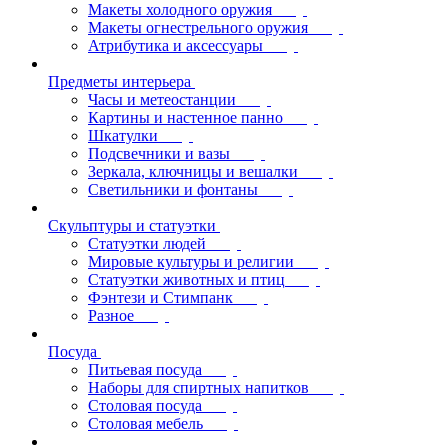
Макеты холодного оружия
Макеты огнестрельного оружия
Атрибутика и аксессуары
Предметы интерьера
Часы и метеостанции
Картины и настенное панно
Шкатулки
Подсвечники и вазы
Зеркала, ключницы и вешалки
Светильники и фонтаны
Скульптуры и статуэтки
Статуэтки людей
Мировые культуры и религии
Статуэтки животных и птиц
Фэнтези и Стимпанк
Разное
Посуда
Питьевая посуда
Наборы для спиртных напитков
Столовая посуда
Столовая мебель