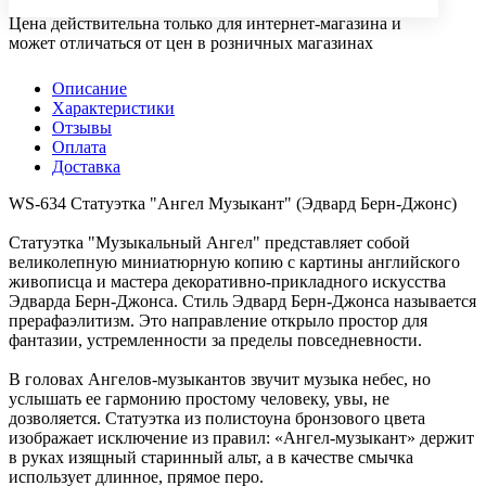
Цена действительна только для интернет-магазина и
может отличаться от цен в розничных магазинах
Описание
Характеристики
Отзывы
Оплата
Доставка
WS-634 Статуэтка "Ангел Музыкант" (Эдвард Берн-Джонс)
Статуэтка "Музыкальный Ангел" представляет собой
великолепную миниатюрную копию с картины английского
живописца и мастера декоративно-прикладного искусства
Эдварда Берн-Джонса. Стиль Эдвард Берн-Джонса называется
прерафаэлитизм. Это направление открыло простор для
фантазии, устремленности за пределы повседневности.
В головах Ангелов-музыкантов звучит музыка небес, но
услышать ее гармонию простому человеку, увы, не
дозволяется. Статуэтка из полистоуна бронзового цвета
изображает исключение из правил: «Ангел-музыкант» держит
в руках изящный старинный альт, а в качестве смычка
использует длинное, прямое перо.