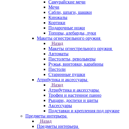
Самурайские мечи
Мечи
Сабли, шпаги, шашки
Кинжалы
Кортики
Подарочные ножи
Топоры, алебарды, луки
Макеты огнестрельного оружия
Назад
Макеты огнестрельного оружия
Автоматы
Пистолеты, револьверы
Ружья, винтовки, карабины
Пистоли
Старинные пушки
Атрибутика и аксессуары
Назад
Атрибутика и аксессуары
Трофеи и настенное панно
Рыцари, доспехи и щиты
Аксессуары
Подставки и крепления под оружие
Предметы интерьера
Назад
Предметы интерьера