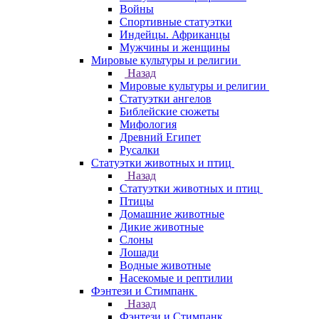
Войны
Спортивные статуэтки
Индейцы. Африканцы
Мужчины и женщины
Мировые культуры и религии
Назад
Мировые культуры и религии
Статуэтки ангелов
Библейские сюжеты
Мифология
Древний Египет
Русалки
Статуэтки животных и птиц
Назад
Статуэтки животных и птиц
Птицы
Домашние животные
Дикие животные
Слоны
Лошади
Водные животные
Насекомые и рептилии
Фэнтези и Стимпанк
Назад
Фэнтези и Стимпанк