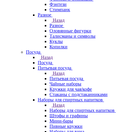
Фэнтези
Стимпанк
Разное
Назад
Разное
Оловянные фигурки
Талисманы и символы
Куклы
Копилки
Посуда
Назад
Посуда
Питьевая посуда
Назад
Питьевая посуда
Чайные наборы
Кружки для чая/кофе
Стаканы с подстаканниками
Наборы для спиртных напитков
Назад
Наборы для спиртных напитков
Штофы и графины
Мини-бары
Пивные кружки
Наборы для вина